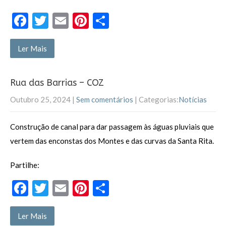
F
T
E
Pi
P
ac
w
m
nt
ar
e
itt
ai
er
til
Ler Mais
b
er
l
es
h
o
t
ar
Rua das Barrias – COZ
o
Outubro 25, 2024
|
Sem comentários
| Categorias:
Notícias
k
Construção de canal para dar passagem às águas pluviais que
vertem das enconstas dos Montes e das curvas da Santa Rita.
Partilhe:
F
T
E
Pi
P
ac
w
m
nt
ar
e
itt
ai
er
til
Ler Mais