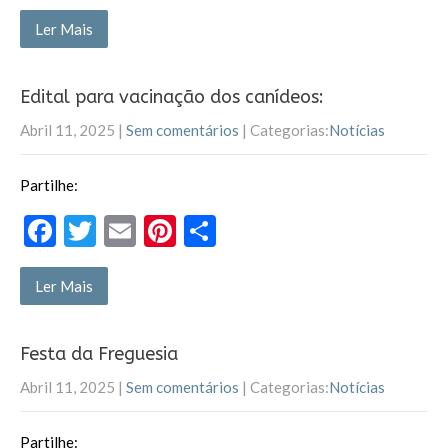
ac
w
m
nt
ar
e
itt
ai
er
til
Ler Mais
b
er
l
es
h
o
t
ar
Edital para vacinação dos canídeos:
o
Abril 11, 2025
|
Sem comentários
| Categorias:
Notícias
k
Partilhe:
F
T
E
Pi
P
ac
w
m
nt
ar
e
itt
ai
er
til
Ler Mais
b
er
l
es
h
o
t
ar
Festa da Freguesia
o
Abril 11, 2025
|
Sem comentários
| Categorias:
Notícias
k
Partilhe: