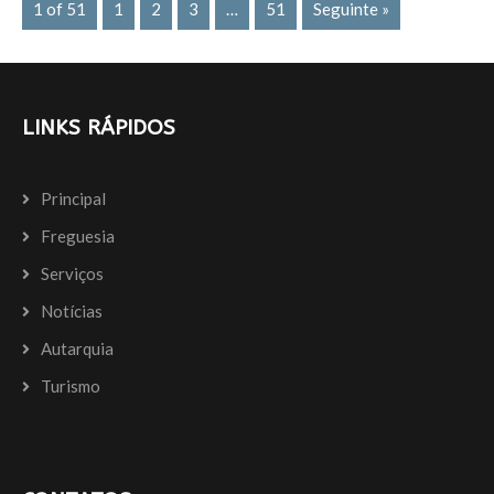
o
1 of 51
1
2
3
…
51
Seguinte »
k
LINKS RÁPIDOS
Principal
Freguesia
Serviços
Notícias
Autarquia
Turismo