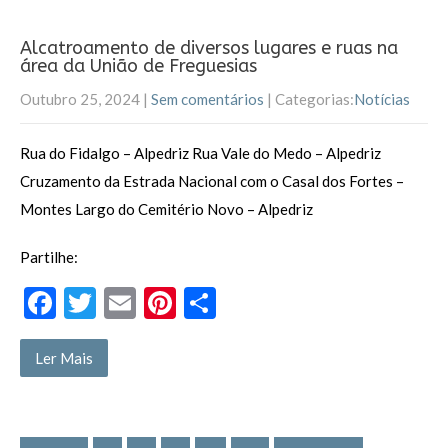
b
er
l
es
h
o
t
ar
Alcatroamento de diversos lugares e ruas na
área da União de Freguesias
o
Outubro 25, 2024
|
Sem comentários
| Categorias:
Notícias
k
Rua do Fidalgo – Alpedriz Rua Vale do Medo – Alpedriz
Cruzamento da Estrada Nacional com o Casal dos Fortes –
Montes Largo do Cemitério Novo – Alpedriz
Partilhe:
F
T
E
Pi
P
ac
w
m
nt
ar
e
itt
ai
er
til
Ler Mais
b
er
l
es
h
o
t
ar