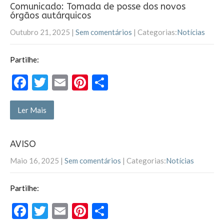
o
t
ar
Comunicado: Tomada de posse dos novos
órgãos autárquicos
o
Outubro 21, 2025
|
Sem comentários
| Categorias:
Notícias
k
Partilhe:
F
T
E
Pi
P
ac
w
m
nt
ar
e
itt
ai
er
til
Ler Mais
b
er
l
es
h
o
t
ar
AVISO
o
Maio 16, 2025
|
Sem comentários
| Categorias:
Notícias
k
Partilhe:
F
T
E
Pi
P