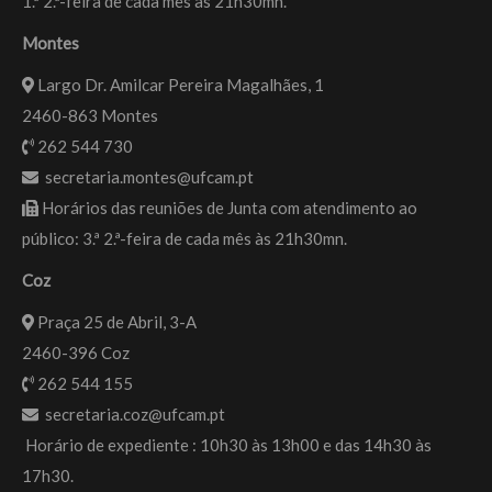
1.ª 2.ª-feira de cada mês às 21h30mn.
Montes
Largo Dr. Amilcar Pereira Magalhães, 1
2460-863 Montes
262 544 730
secretaria.montes@ufcam.pt
Horários das reuniões de Junta com atendimento ao
público: 3.ª 2.ª-feira de cada mês às 21h30mn.
Coz
Praça 25 de Abril, 3-A
2460-396 Coz
262 544 155
secretaria.coz@ufcam.pt
Horário de expediente : 10h30 às 13h00 e das 14h30 às
17h30.