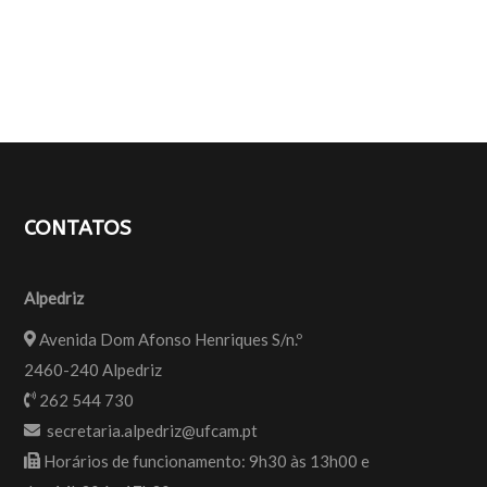
CONTATOS
Alpedriz
Avenida Dom Afonso Henriques S/n.º
2460-240 Alpedriz
262 544 730
secretaria.alpedriz@ufcam.pt
Horários de funcionamento: 9h30 às 13h00 e