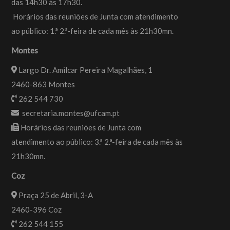
das 14h30 às 17h30.
Horários das reuniões de Junta com atendimento
ao público: 1.ª 2.ª-feira de cada mês às 21h30mn.
Montes
Largo Dr. Amilcar Pereira Magalhães, 1
2460-863 Montes
262 544 730
secretaria.montes@ufcam.pt
Horários das reuniões de Junta com
atendimento ao público: 3.ª 2.ª-feira de cada mês às
21h30mn.
Coz
Praça 25 de Abril, 3-A
2460-396 Coz
262 544 155