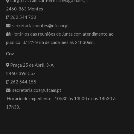
Largo Dr. Amilcar Pereira Magalhães, 1
2460-863 Montes
262 544 730
secretaria.montes@ufcam.pt
Horários das reuniões de Junta com atendimento ao
público: 3.ª 2.ª-feira de cada mês às 21h30mn.
Coz
Praça 25 de Abril, 3-A
2460-396 Coz
262 544 155
secretaria.coz@ufcam.pt
Horário de expediente : 10h30 às 13h00 e das 14h30 às
17h30.