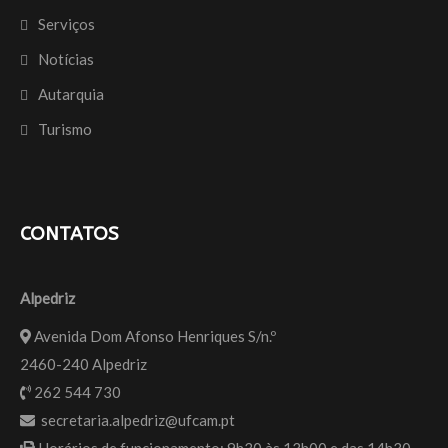
s
h
Serviços
t
a
Notícias
r
Autarquia
Turismo
CONTATOS
Alpedriz
Avenida Dom Afonso Henriques S/n.º
2460-240 Alpedriz
262 544 730
secretaria.alpedriz@ufcam.pt