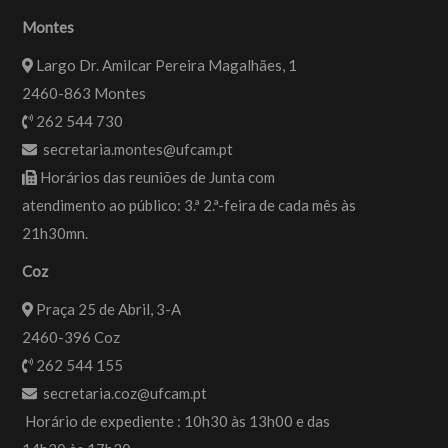
Montes
Largo Dr. Amilcar Pereira Magalhães, 1
2460-863 Montes
262 544 730
secretaria.montes@ufcam.pt
Horários das reuniões de Junta com
atendimento ao público: 3.ª 2.ª-feira de cada mês às
21h30mn.
Coz
Praça 25 de Abril, 3-A
2460-396 Coz
262 544 155
secretaria.coz@ufcam.pt
Horário de expediente : 10h30 às 13h00 e das