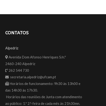
CONTATOS
Alpedriz
Avenida Dom Afonso Henriques S/n.º
2460-240 Alpedriz
262 544 730
secretaria.alpedriz@ufcam.pt
Horários de funcionamento: 9h30 às 13h00 e
das 14h30 às 17h30.
Horários das reuniões de Junta com atendimento
ao público: 1.ª 2.ª-feira de cada mês às 21h30mn.