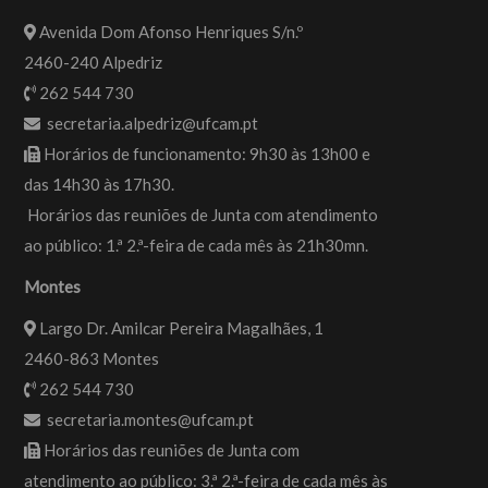
Avenida Dom Afonso Henriques S/n.º
2460-240 Alpedriz
262 544 730
secretaria.alpedriz@ufcam.pt
Horários de funcionamento: 9h30 às 13h00 e
das 14h30 às 17h30.
Horários das reuniões de Junta com atendimento
ao público: 1.ª 2.ª-feira de cada mês às 21h30mn.
Montes
Largo Dr. Amilcar Pereira Magalhães, 1
2460-863 Montes
262 544 730
secretaria.montes@ufcam.pt
Horários das reuniões de Junta com
atendimento ao público: 3.ª 2.ª-feira de cada mês às