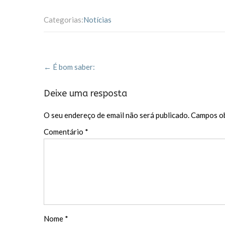
ac
w
m
nt
ar
e
itt
ai
er
til
Categorias:
Notícias
b
er
l
es
h
o
t
ar
Post
o
←
É bom saber:
navigation
k
Deixe uma resposta
O seu endereço de email não será publicado.
Campos ob
Comentário
*
Nome
*