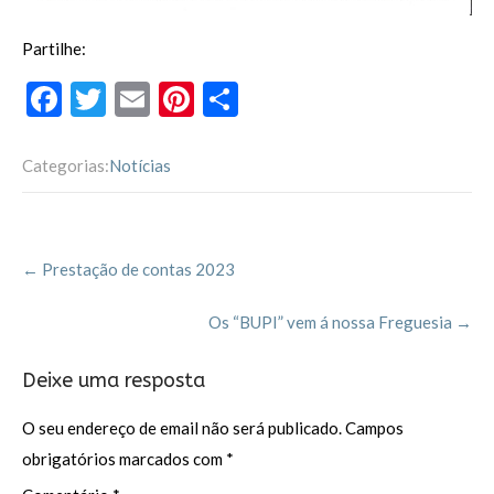
Partilhe:
F
T
E
Pi
P
ac
w
m
nt
ar
e
itt
ai
er
til
Categorias:
Notícias
b
er
l
es
h
o
t
ar
Post
o
←
Prestação de contas 2023
navigation
k
Os “BUPI” vem á nossa Freguesia
→
Deixe uma resposta
O seu endereço de email não será publicado.
Campos
obrigatórios marcados com
*