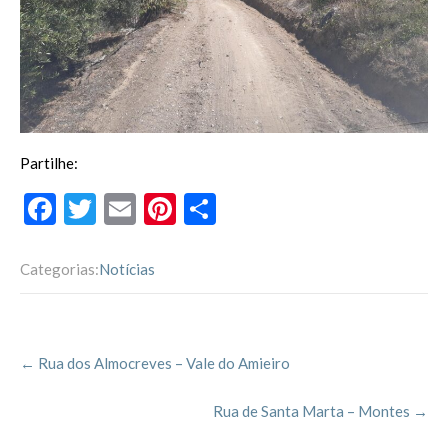
Partilhe:
F
T
E
Pi
P
ac
w
m
nt
ar
e
itt
ai
er
til
Categorias:
Notícias
b
er
l
es
h
o
t
ar
Post
o
←
Rua dos Almocreves – Vale do Amieiro
navigation
k
Rua de Santa Marta – Montes
→