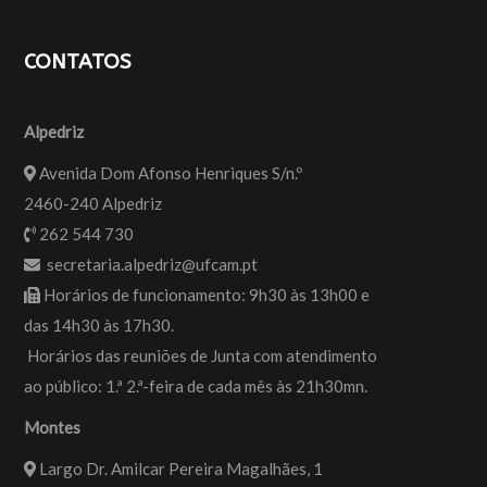
CONTATOS
Alpedriz
Avenida Dom Afonso Henriques S/n.º
2460-240 Alpedriz
262 544 730
secretaria.alpedriz@ufcam.pt
Horários de funcionamento: 9h30 às 13h00 e
das 14h30 às 17h30.
Horários das reuniões de Junta com atendimento
ao público: 1.ª 2.ª-feira de cada mês às 21h30mn.
Montes
Largo Dr. Amilcar Pereira Magalhães, 1