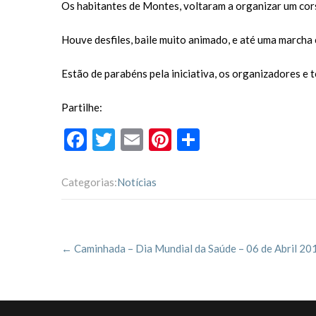
Os habitantes de Montes, voltaram a organizar um cors
Houve desfiles, baile muito animado, e até uma marcha 
Estão de parabéns pela iniciativa, os organizadores e 
Partilhe:
F
T
E
Pi
P
ac
w
m
nt
ar
e
itt
ai
er
til
Categorias:
Notícias
b
er
l
es
h
o
t
ar
Post
o
←
Caminhada – Dia Mundial da Saúde – 06 de Abril 20
navigation
k