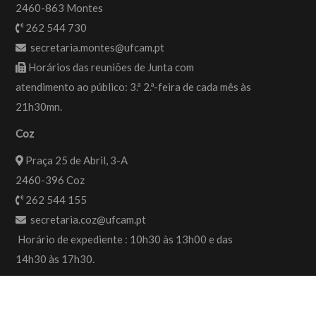
2460-863 Montes
262 544 730
secretaria.montes@ufcam.pt
Horários das reuniões de Junta com
atendimento ao público: 3.ª 2.ª-feira de cada mês às
21h30mn.
Coz
Praça 25 de Abril, 3-A
2460-396 Coz
262 544 155
secretaria.coz@ufcam.pt
Horário de expediente : 10h30 às 13h00 e das
14h30 às 17h30.