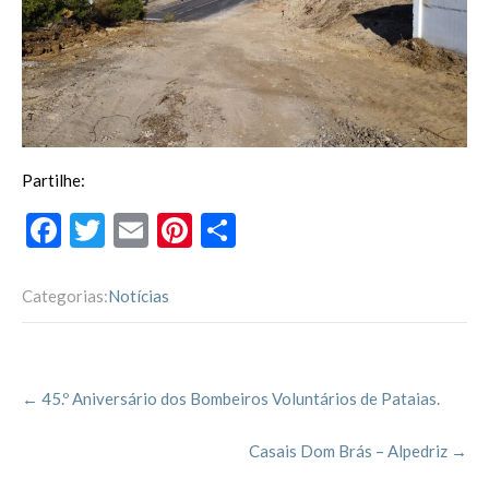
Partilhe:
F
T
E
Pi
P
ac
w
m
nt
ar
e
itt
ai
er
til
Categorias:
Notícias
b
er
l
es
h
o
t
ar
Post
o
←
45.º Aniversário dos Bombeiros Voluntários de Pataias.
navigation
k
Casais Dom Brás – Alpedriz
→