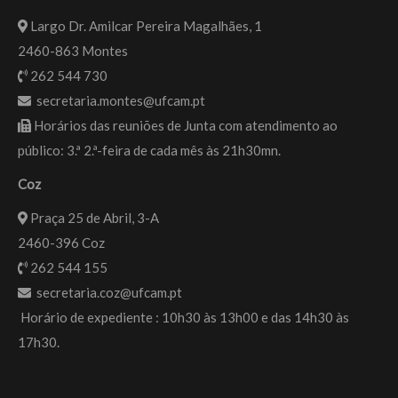
Largo Dr. Amilcar Pereira Magalhães, 1
2460-863 Montes
262 544 730
secretaria.montes@ufcam.pt
Horários das reuniões de Junta com atendimento ao
público: 3.ª 2.ª-feira de cada mês às 21h30mn.
Coz
Praça 25 de Abril, 3-A
2460-396 Coz
262 544 155
secretaria.coz@ufcam.pt
Horário de expediente : 10h30 às 13h00 e das 14h30 às
17h30.