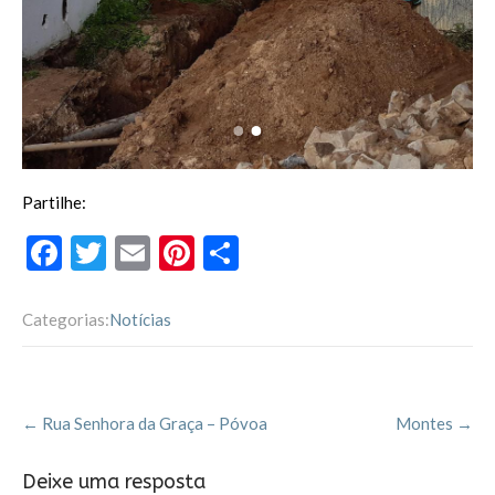
Partilhe:
F
T
E
Pi
P
ac
w
m
nt
ar
e
itt
ai
er
til
Categorias:
Notícias
b
er
l
es
h
o
t
ar
Post
o
←
Rua Senhora da Graça – Póvoa
Montes
→
navigation
k
Deixe uma resposta