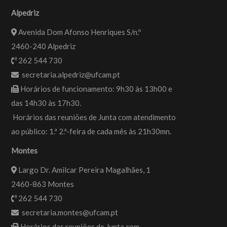
Alpedriz
Avenida Dom Afonso Henriques S/n.º
2460-240 Alpedriz
262 544 730
secretaria.alpedriz@ufcam.pt
Horários de funcionamento: 9h30 às 13h00 e
das 14h30 às 17h30.
Horários das reuniões de Junta com atendimento
ao público: 1.ª 2.ª-feira de cada mês às 21h30mn.
Montes
Largo Dr. Amilcar Pereira Magalhães, 1
2460-863 Montes
262 544 730
secretaria.montes@ufcam.pt
Horários das reuniões de Junta com