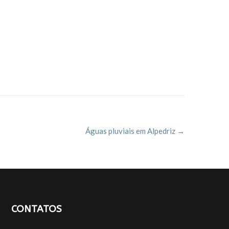
Águas pluviais em Alpedriz
→
CONTATOS