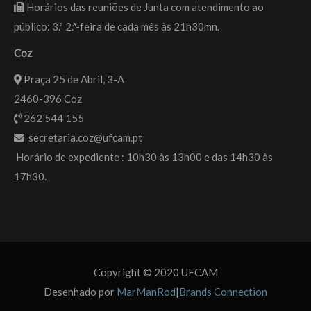
Horários das reuniões de Junta com atendimento ao
público: 3.ª 2.ª-feira de cada mês às 21h30mn.
Coz
Praça 25 de Abril, 3-A
2460-396 Coz
262 544 155
secretaria.coz@ufcam.pt
Horário de expediente : 10h30 às 13h00 e das 14h30 às
17h30.
Copyright © 2020 UFCAM
Desenhado por
MarManRod
|
Brands Connection