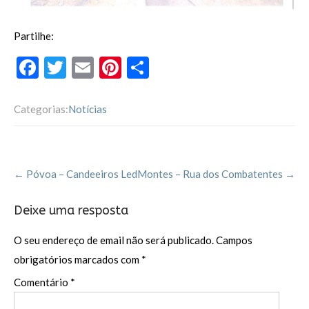
Partilhe:
F
T
E
Pi
P
ac
w
m
nt
ar
e
itt
ai
er
til
Categorias:
Notícias
b
er
l
es
h
o
t
ar
Post
o
←
Póvoa – Candeeiros Led
Montes – Rua dos Combatentes
→
navigation
k
Deixe uma resposta
O seu endereço de email não será publicado.
Campos
obrigatórios marcados com
*
Comentário
*