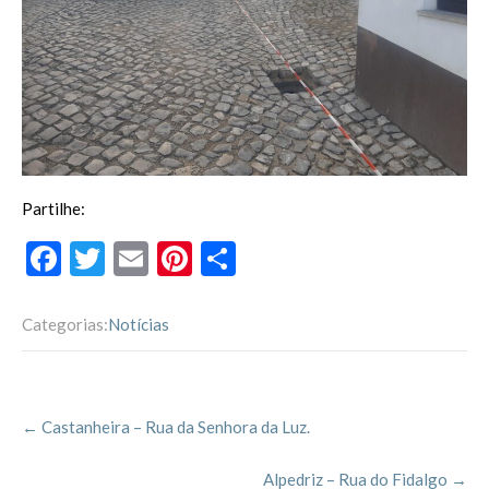
Partilhe:
F
T
E
Pi
P
ac
w
m
nt
ar
e
itt
ai
er
til
Categorias:
Notícias
b
er
l
es
h
o
t
ar
Post
o
←
Castanheira – Rua da Senhora da Luz.
navigation
k
Alpedriz – Rua do Fidalgo
→