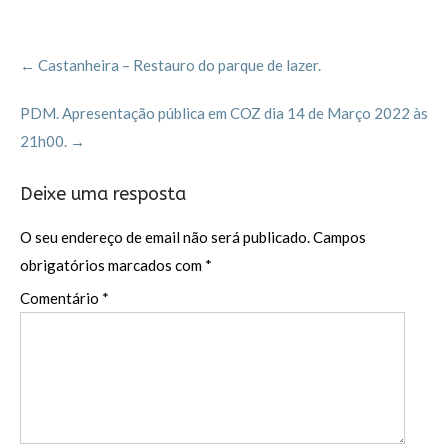
b
er
l
es
h
o
t
ar
Post
o
←
Castanheira – Restauro do parque de lazer.
navigation
k
PDM. Apresentação pública em COZ dia 14 de Março 2022 às
21h00.
→
Deixe uma resposta
O seu endereço de email não será publicado.
Campos
obrigatórios marcados com
*
Comentário
*