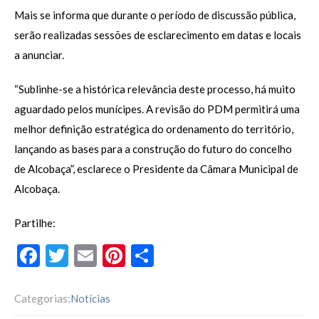
Mais se informa que durante o período de discussão pública,
serão realizadas sessões de esclarecimento em datas e locais
a anunciar.
“Sublinhe-se a histórica relevância deste processo, há muito
aguardado pelos munícipes. A revisão do PDM permitirá uma
melhor definição estratégica do ordenamento do território,
lançando as bases para a construção do futuro do concelho
de Alcobaça”, esclarece o Presidente da Câmara Municipal de
Alcobaça.
Partilhe:
F
T
E
Pi
P
ac
w
m
nt
ar
e
itt
ai
er
til
Categorias:
Notícias