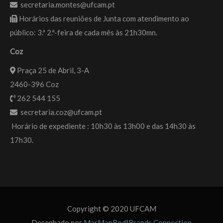
secretaria.montes@ufcam.pt
Horários das reuniões de Junta com atendimento ao
público: 3.ª 2.ª-feira de cada mês às 21h30mn.
Coz
Praça 25 de Abril, 3-A
2460-396 Coz
262 544 155
secretaria.coz@ufcam.pt
Horário de expediente : 10h30 às 13h00 e das 14h30 às
17h30.
Copyright © 2020 UFCAM
Desenhado por
MarManRod
|
Brands Connection