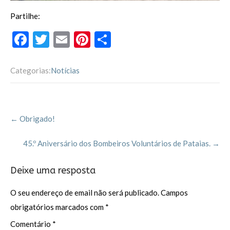
Partilhe:
F
T
E
Pi
P
ac
w
m
nt
ar
e
itt
ai
er
til
Categorias:
Notícias
b
er
l
es
h
o
t
ar
Post
o
←
Obrigado!
navigation
k
45.º Aniversário dos Bombeiros Voluntários de Pataias.
→
Deixe uma resposta
O seu endereço de email não será publicado.
Campos
obrigatórios marcados com
*
Comentário
*