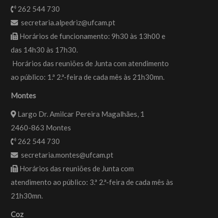
262 544 730
secretaria.alpedriz@ufcam.pt
Horários de funcionamento: 9h30 às 13h00 e
das 14h30 às 17h30.
Horários das reuniões de Junta com atendimento
ao público: 1.ª 2.ª-feira de cada mês às 21h30mn.
Montes
Largo Dr. Amilcar Pereira Magalhães, 1
2460-863 Montes
262 544 730
secretaria.montes@ufcam.pt
Horários das reuniões de Junta com
atendimento ao público: 3.ª 2.ª-feira de cada mês às
21h30mn.
Coz