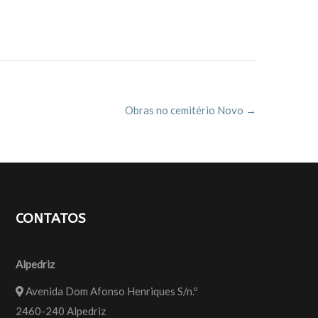
Obras no cemitério Novo
→
CONTATOS
Alpedriz
Avenida Dom Afonso Henriques S/n.º
2460-240 Alpedriz