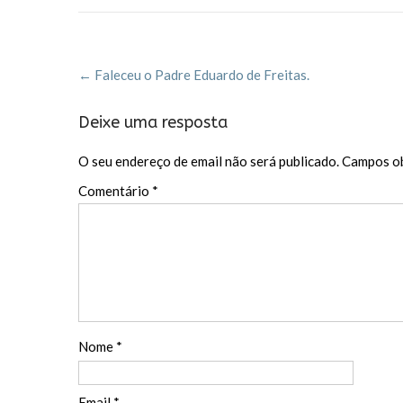
b
er
l
es
h
o
t
ar
Post
o
←
Faleceu o Padre Eduardo de Freitas.
navigation
k
Deixe uma resposta
O seu endereço de email não será publicado.
Campos ob
Comentário
*
Nome
*
Email
*