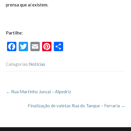
prensa que aí existem.
Partilhe:
F
T
E
Pi
P
ac
w
m
nt
ar
e
itt
ai
er
til
Categorias:
Notícias
b
er
l
es
h
o
t
ar
Post
o
←
Rua Martinho Juncal – Alpedriz
navigation
k
Finalização de valetas Rua do Tanque – Ferraria
→