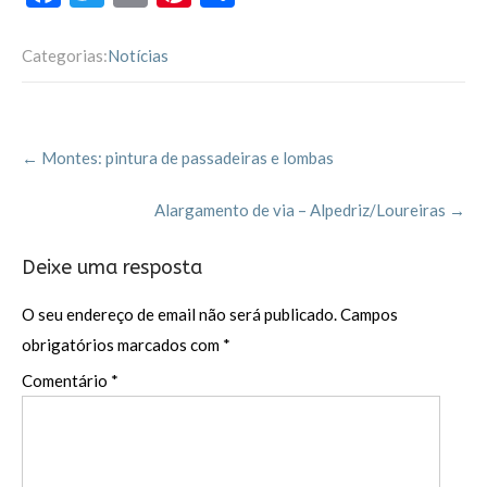
ac
w
m
nt
ar
e
itt
ai
er
til
Categorias:
Notícias
b
er
l
es
h
o
t
ar
Post
o
←
Montes: pintura de passadeiras e lombas
navigation
k
Alargamento de via – Alpedriz/Loureiras
→
Deixe uma resposta
O seu endereço de email não será publicado.
Campos
obrigatórios marcados com
*
Comentário
*