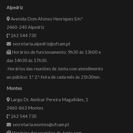
Alpedriz
Avenida Dom Afonso Henriques S/n.º
2460-240 Alpedriz
262 544 730
secretaria.alpedriz@ufcam.pt
Horários de funcionamento: 9h30 às 13h00 e
das 14h30 às 17h30.
Horários das reuniões de Junta com atendimento
ao público: 1.ª 2.ª-feira de cada mês às 21h30mn.
Montes
Largo Dr. Amilcar Pereira Magalhães, 1
2460-863 Montes
262 544 730
secretaria.montes@ufcam.pt
Horários das reuniões de Junta com