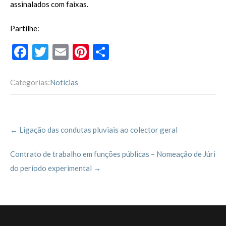
assinalados com faixas.
Partilhe:
F
T
E
Pi
P
ac
w
m
nt
ar
e
itt
ai
er
til
Categorias:
Notícias
b
er
l
es
h
o
t
ar
Post
o
←
Ligação das condutas pluviais ao colector geral
navigation
k
Contrato de trabalho em funções públicas – Nomeação de Júri
do período experimental
→