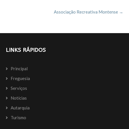
navigation
k
Associação Recreativa Montense
→
LINKS RÁPIDOS
Principal
Freguesia
Serviços
Notícias
Autarquia
Turismo