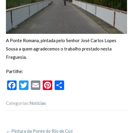
A Ponte Romana, pintada pelo Senhor José Carlos Lopes
Sousa a quem agradecemos o trabalho prestado nesta
Freguesia.
Partilhe:
F
T
E
Pi
P
ac
w
m
nt
ar
e
itt
ai
er
til
Categorias:
Notícias
b
er
l
es
h
o
t
ar
Post
o
←
Pintura da Ponte do Rio de Coz