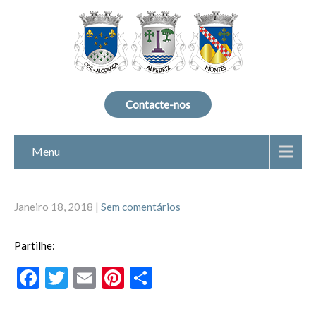
Contacte-nos
Menu
Janeiro 18, 2018
|
Sem comentários
Partilhe:
F
T
E
Pi
P
ac
w
m
nt
ar