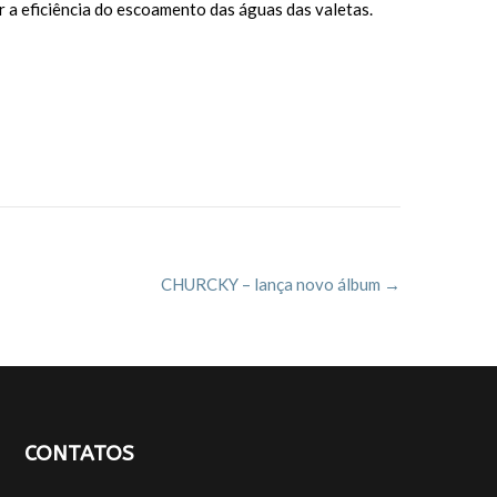
r a eficiência do escoamento das águas das valetas.
CHURCKY – lança novo álbum
→
CONTATOS