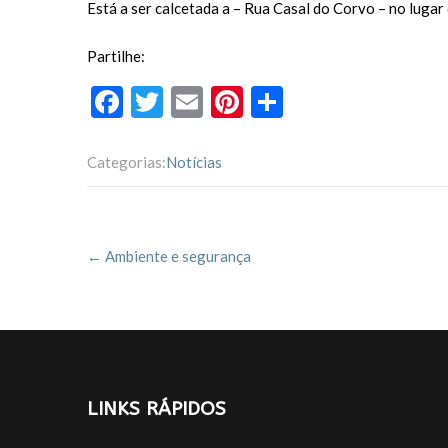
Está a ser calcetada a – Rua Casal do Corvo – no luga
Partilhe:
F
T
E
Pi
P
ac
w
m
nt
ar
e
itt
ai
er
til
Categorias:
Notícias
b
er
l
es
h
o
t
ar
Post
o
←
Ambiente e segurança
navigation
k
LINKS RÁPIDOS