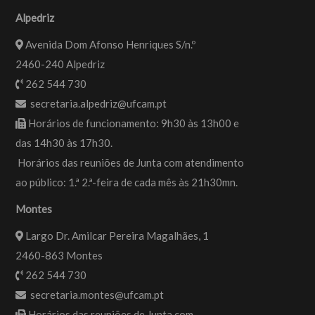
Alpedriz
Avenida Dom Afonso Henriques S/n.º
2460-240 Alpedriz
262 544 730
secretaria.alpedriz@ufcam.pt
Horários de funcionamento: 9h30 às 13h00 e
das 14h30 às 17h30.
Horários das reuniões de Junta com atendimento
ao público: 1.ª 2.ª-feira de cada mês às 21h30mn.
Montes
Largo Dr. Amilcar Pereira Magalhães, 1
2460-863 Montes
262 544 730
secretaria.montes@ufcam.pt
Horários das reuniões de Junta com