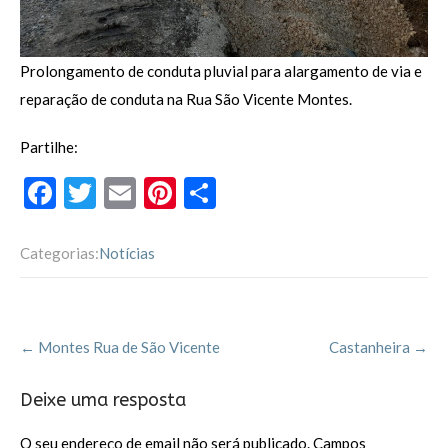
Prolongamento de conduta pluvial para alargamento de via e
reparação de conduta na Rua São Vicente Montes.
Partilhe:
F
T
E
Pi
P
ac
w
m
nt
ar
e
itt
ai
er
til
Categorias:
Notícias
b
er
l
es
h
o
t
ar
Post
o
←
Montes Rua de São Vicente
Castanheira
→
navigation
k
Deixe uma resposta
O seu endereço de email não será publicado.
Campos