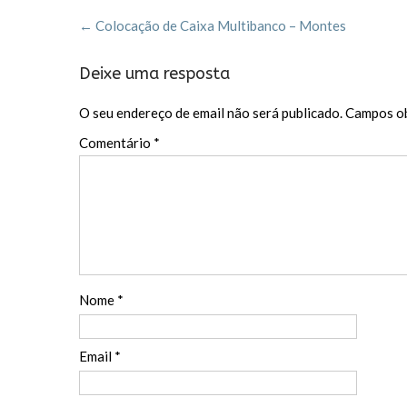
o
t
ar
Post
o
←
Colocação de Caixa Multibanco – Montes
navigation
k
Deixe uma resposta
O seu endereço de email não será publicado.
Campos ob
Comentário
*
Nome
*
Email
*