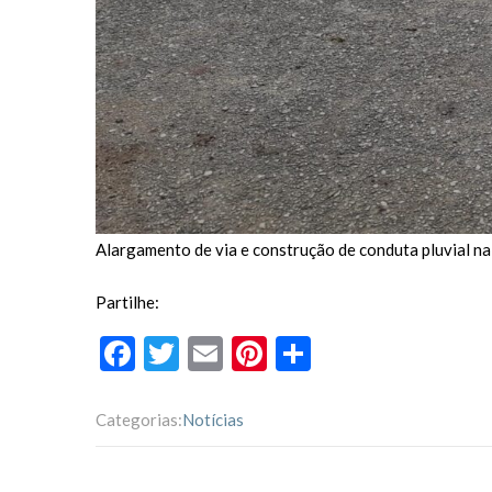
Alargamento de via e construção de conduta pluvial na
Partilhe:
F
T
E
Pi
P
ac
w
m
nt
ar
e
itt
ai
er
til
Categorias:
Notícias
b
er
l
es
h