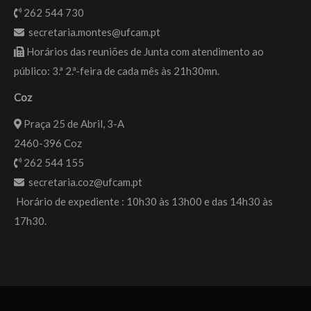
262 544 730
secretaria.montes@ufcam.pt
Horários das reuniões de Junta com atendimento ao
público: 3.ª 2.ª-feira de cada mês às 21h30mn.
Coz
Praça 25 de Abril, 3-A
2460-396 Coz
262 544 155
secretaria.coz@ufcam.pt
Horário de expediente : 10h30 às 13h00 e das 14h30 às
17h30.