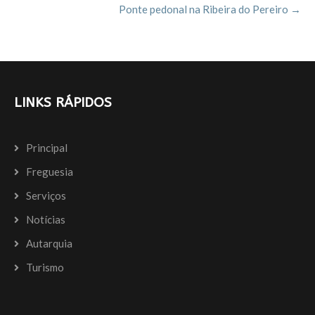
k
Ponte pedonal na Ribeira do Pereiro
→
LINKS RÁPIDOS
Principal
Freguesia
Serviços
Notícias
Autarquia
Turismo