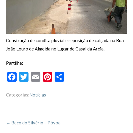
Construção de condita pluvial e reposição de calçada na Rua
João Louro de Almeida no Lugar de Casal da Areia.
Partilhe:
F
T
E
Pi
P
ac
w
m
nt
ar
e
itt
ai
er
til
Categorias:
Notícias
b
er
l
es
h
o
t
ar
Post
o
←
Beco do Silvério – Póvoa
navigation