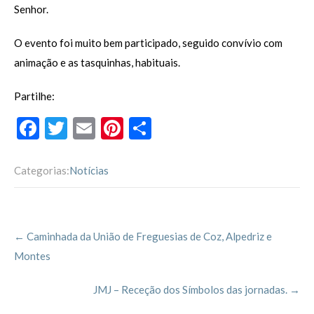
Senhor.
O evento foi muito bem participado, seguido convívio com
animação e as tasquinhas, habituais.
Partilhe:
F
T
E
Pi
P
ac
w
m
nt
ar
e
itt
ai
er
til
Categorias:
Notícias
b
er
l
es
h
o
t
ar
Post
o
←
Caminhada da União de Freguesias de Coz, Alpedriz e
navigation
k
Montes
JMJ – Receção dos Símbolos das jornadas.
→