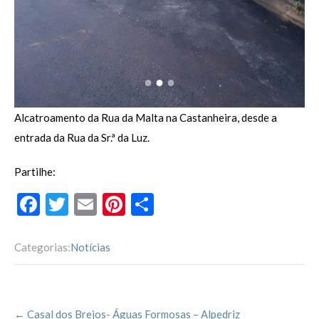
Alcatroamento da Rua da Malta na Castanheira, desde a
entrada da Rua da Sr.ª da Luz.
Partilhe:
F
T
E
Pi
P
ac
w
m
nt
ar
e
itt
ai
er
til
Categorias:
Notícias
b
er
l
es
h
o
t
ar
Post
o
←
Casal dos Brejos- Águas Formosas – Alpedriz