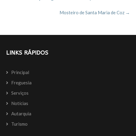
navigation
k
Mosteiro de Santa Maria de Coz
→
LINKS RÁPIDOS
Principal
Freguesia
Serviços
Notícias
Autarquia
Turismo