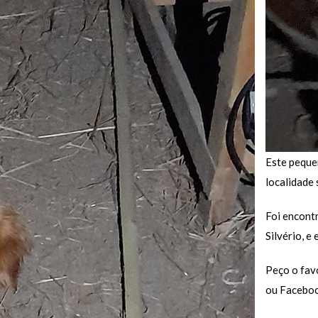
Este peque
localidade 
Foi encont
Silvério, e
Peço o fav
ou Faceboo