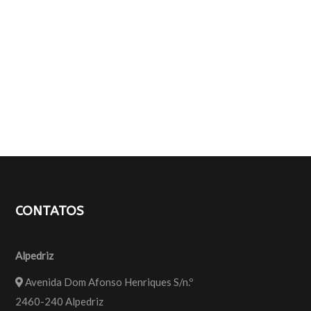
CONTATOS
Alpedriz
Avenida Dom Afonso Henriques S/n.º
2460-240 Alpedriz