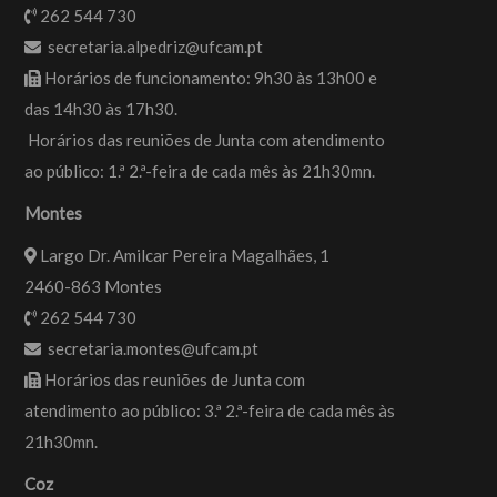
262 544 730
secretaria.alpedriz@ufcam.pt
Horários de funcionamento: 9h30 às 13h00 e
das 14h30 às 17h30.
Horários das reuniões de Junta com atendimento
ao público: 1.ª 2.ª-feira de cada mês às 21h30mn.
Montes
Largo Dr. Amilcar Pereira Magalhães, 1
2460-863 Montes
262 544 730
secretaria.montes@ufcam.pt
Horários das reuniões de Junta com
atendimento ao público: 3.ª 2.ª-feira de cada mês às
21h30mn.
Coz