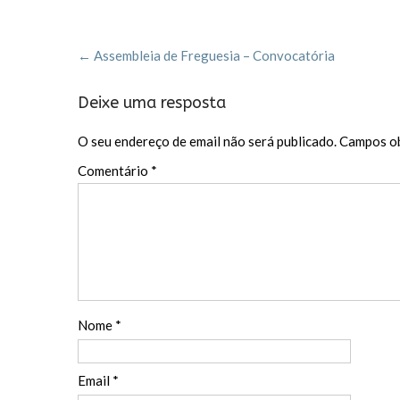
b
er
l
es
h
o
t
ar
Post
o
←
Assembleia de Freguesia – Convocatória
navigation
k
Deixe uma resposta
O seu endereço de email não será publicado.
Campos ob
Comentário
*
Nome
*
Email
*