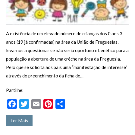
A existência de um elevado número de crianças dos 0 aos 3
anos (19 já confirmadas) na área da União de Freguesias,
leva-nos a questionar se não seria oportuno e benéfico para a
população a abertura de uma crêche na área da Freguesia.
Pelo que se solicita aos pais uma “manifestação de interesse”
através do preenchimento da ficha de…
Partilhe:
F
T
E
Pi
P
ac
w
m
nt
ar
e
itt
ai
er
til
Ler Mais
b
er
l
es
h