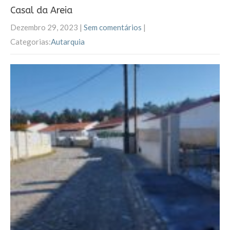
o
t
ar
Casal da Areia
o
Dezembro 29, 2023
|
Sem comentários
|
k
Categorias:
Autarquia