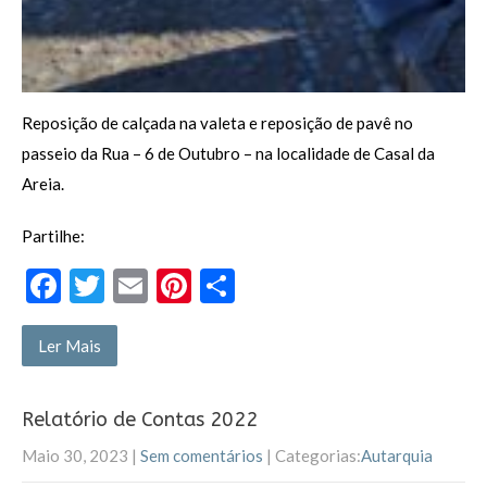
Reposição de calçada na valeta e reposição de pavê no
passeio da Rua – 6 de Outubro – na localidade de Casal da
Areia.
Partilhe:
F
T
E
Pi
P
ac
w
m
nt
ar
e
itt
ai
er
til
Ler Mais
b
er
l
es
h
o
t
ar
Relatório de Contas 2022
o
Maio 30, 2023
|
Sem comentários
| Categorias:
Autarquia