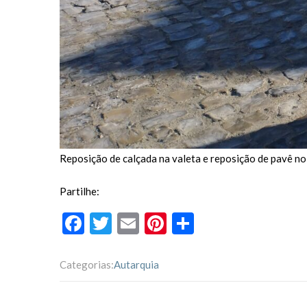
Reposição de calçada na valeta e reposição de pavê no 
Partilhe:
F
T
E
Pi
P
ac
w
m
nt
ar
e
itt
ai
er
til
Categorias:
Autarquia
b
er
l
es
h