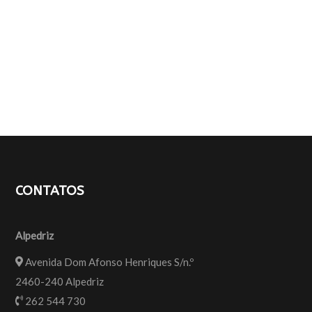
CONTATOS
Alpedriz
Avenida Dom Afonso Henriques S/n.º
2460-240 Alpedriz
262 544 730