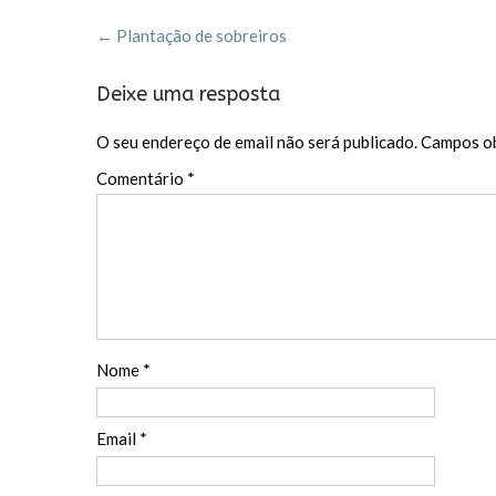
o
t
ar
Post
o
←
Plantação de sobreiros
navigation
k
Deixe uma resposta
O seu endereço de email não será publicado.
Campos ob
Comentário
*
Nome
*
Email
*