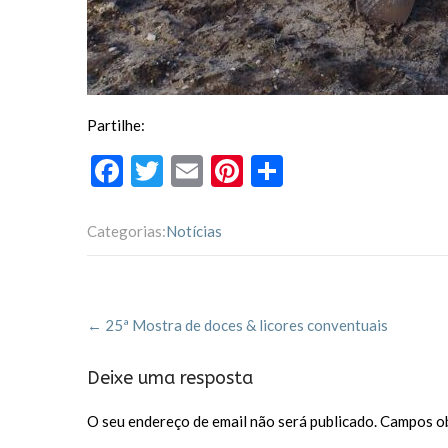
Partilhe:
F
T
E
Pi
P
ac
w
m
nt
ar
e
itt
ai
er
til
Categorias:
Notícias
b
er
l
es
h
o
t
ar
Post
o
←
25ª Mostra de doces & licores conventuais
navigation
k
Deixe uma resposta
O seu endereço de email não será publicado.
Campos ob