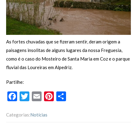
As fortes chuvadas que se fizeram sentir, deram origem a
paisagens insolitas de alguns lugares da nossa Freguesia,
como é o caso do Mosteiro de Santa Maria em Coz e o parque
fluvial das Loureiras em Alpedriz.
Partilhe:
F
T
E
Pi
P
ac
w
m
nt
ar
e
itt
ai
er
til
Categorias:
Notícias
b
er
l
es
h
o
t
ar