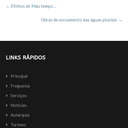
Post
o
←
Efeitos do Mau tempo…
navigation
k
Obras de escoamento das águas pluviais
→
LINKS RÁPIDOS
Principal
Freguesia
Serviços
Notícias
Autarquia
Turismo