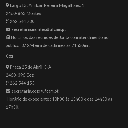
Largo Dr. Amilcar Pereira Magalhães, 1
2460-863 Montes
262 544 730
secretaria.montes@ufcam.pt
Horários das reuniões de Junta com atendimento ao
público: 3.ª 2.ª-feira de cada mês às 21h30mn.
Coz
Praça 25 de Abril, 3-A
2460-396 Coz
262 544 155
secretaria.coz@ufcam.pt
Horário de expediente : 10h30 às 13h00 e das 14h30 às
17h30.