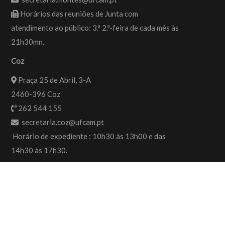
Horários das reuniões de Junta com
atendimento ao público: 3.ª 2.ª-feira de cada mês às
21h30mn.
Coz
Praça 25 de Abril, 3-A
2460-396 Coz
262 544 155
secretaria.coz@ufcam.pt
Horário de expediente : 10h30 às 13h00 e das
14h30 às 17h30.
Desenhado por
MarManRod
|
Brands Connection