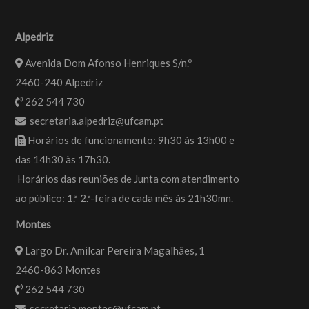
Alpedriz
Avenida Dom Afonso Henriques S/n.º
2460-240 Alpedriz
262 544 730
secretaria.alpedriz@ufcam.pt
Horários de funcionamento: 9h30 às 13h00 e
das 14h30 às 17h30.
Horários das reuniões de Junta com atendimento
ao público: 1.ª 2.ª-feira de cada mês às 21h30mn.
Montes
Largo Dr. Amilcar Pereira Magalhães, 1
2460-863 Montes
262 544 730
secretaria.montes@ufcam.pt