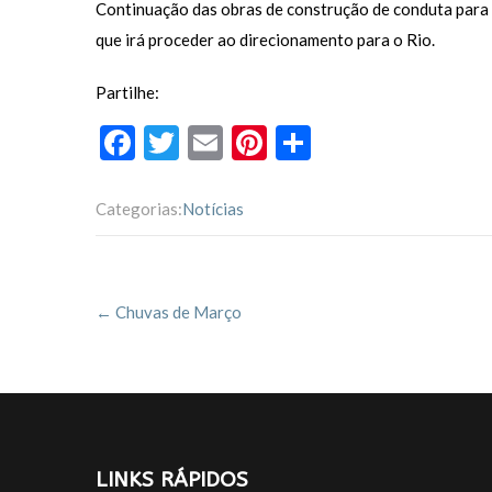
Continuação das obras de construção de conduta para r
que irá proceder ao direcionamento para o Rio.
Partilhe:
F
T
E
Pi
P
ac
w
m
nt
ar
e
itt
ai
er
til
Categorias:
Notícias
b
er
l
es
h
o
t
ar
Post
o
←
Chuvas de Março
navigation
k
LINKS RÁPIDOS