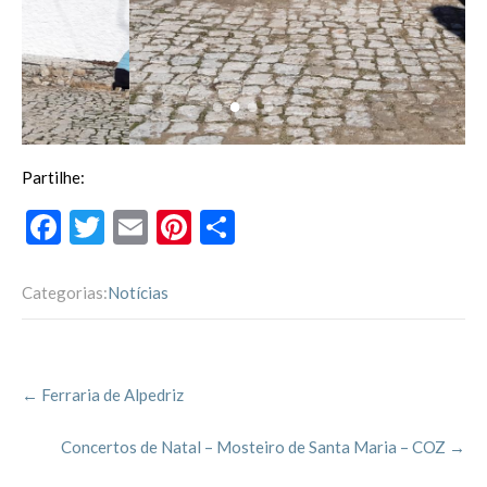
Partilhe:
F
T
E
Pi
P
ac
w
m
nt
ar
e
itt
ai
er
til
Categorias:
Notícias
b
er
l
es
h
o
t
ar
Post
o
←
Ferraria de Alpedriz
navigation
k
Concertos de Natal – Mosteiro de Santa Maria – COZ
→