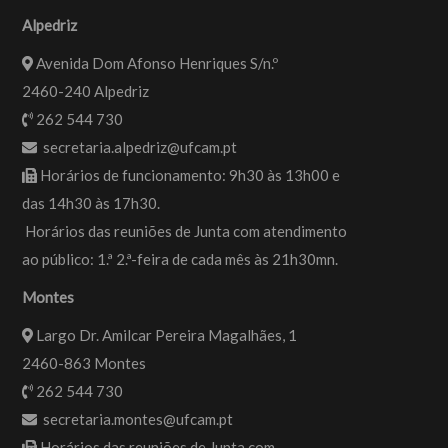
Alpedriz
Avenida Dom Afonso Henriques S/n.º
2460-240 Alpedriz
262 544 730
secretaria.alpedriz@ufcam.pt
Horários de funcionamento: 9h30 às 13h00 e
das 14h30 às 17h30.
Horários das reuniões de Junta com atendimento
ao público: 1.ª 2.ª-feira de cada mês às 21h30mn.
Montes
Largo Dr. Amilcar Pereira Magalhães, 1
2460-863 Montes
262 544 730
secretaria.montes@ufcam.pt
Horários das reuniões de Junta com