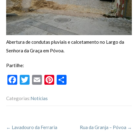
Abertura de condutas pluviais e calcetamento no Largo da
Senhora da Graça em Póvoa.
Partilhe:
F
T
E
Pi
P
ac
w
m
nt
ar
e
itt
ai
er
til
Categorias:
Notícias
b
er
l
es
h
o
t
ar
Post
o
←
Lavadouro da Ferraria
Rua da Granja – Póvoa
→
navigation